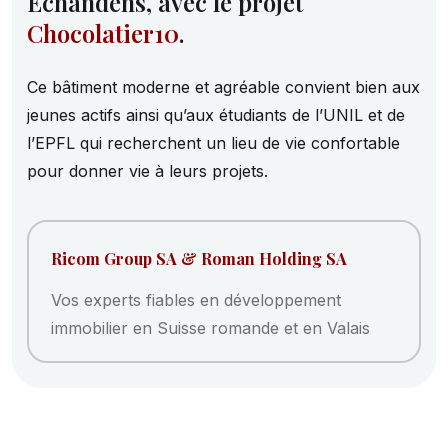
Echandens, avec le projet
Chocolatier10
.
Ce bâtiment moderne et agréable convient bien aux
l
e
i
jeunes actifs ainsi qu’aux étudiants de l’UNIL et de
t
n
l’EPFL qui recherchent un lieu de vie confortable
e
d
pour donner vie à leurs projets.
i
s
é
r
t
n
e
U
m
n
i
t
b
â
Ricom Group SA & Roman Holding SA
Vos experts fiables en développement
immobilier en Suisse romande et en Valais