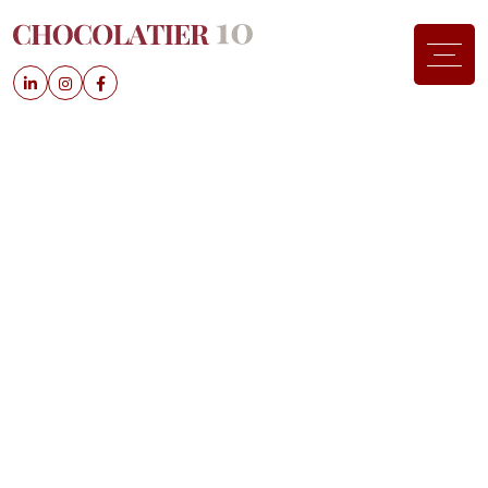
Votre appartement
confortable et pratique
aux portes de Lausanne
Le bâtiment Chocolatier10 est un lieu de vie
confortable et moderne, situé à Echandens, à
proximité de Lausanne. Idéalement proche des
universités et écoles supérieures telles que l’UNIL