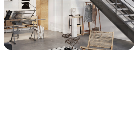
BUREAUX
6 bureaux de 36 à 38 m² + un balcon, livrés bruts,
chauffage central, possibilité d'installer un point d'eau,
sanitaires en commun sur l'étage. Dès CHF 185'000.-.
Nombre de bureaux
6
Nombre d'ateliers
13